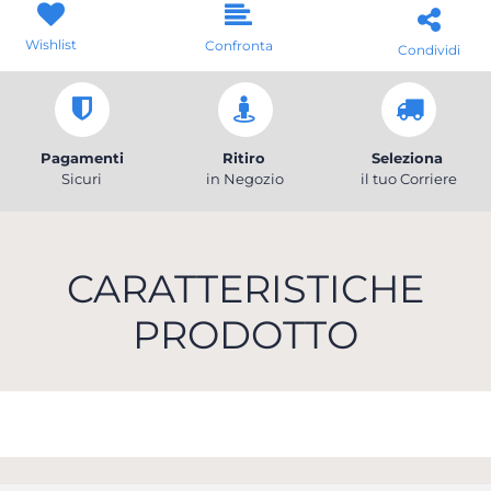
Wishlist
Confronta
Condividi
Pagamenti
Ritiro
Seleziona
Sicuri
in Negozio
il tuo Corriere
CARATTERISTICHE
PRODOTTO