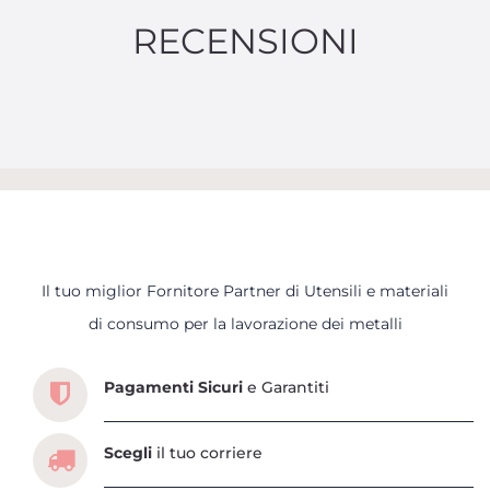
RECENSIONI
Il tuo miglior Fornitore Partner di Utensili e materiali
Scopri tutti i servizi che ti abbiamo dedicato
di consumo per la lavorazione dei metalli
Pagamenti Sicuri
e Garantiti
Scegli
il tuo corriere