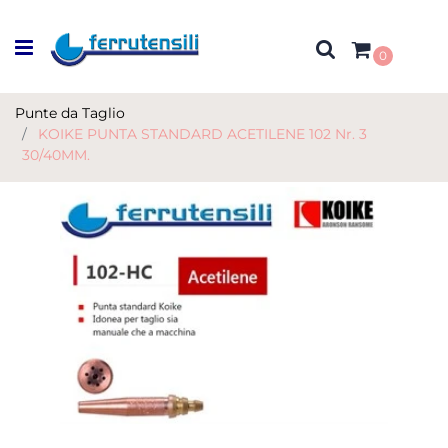
Open menu
0
Punte da Taglio
KOIKE PUNTA STANDARD ACETILENE 102 Nr. 3
30/40MM.