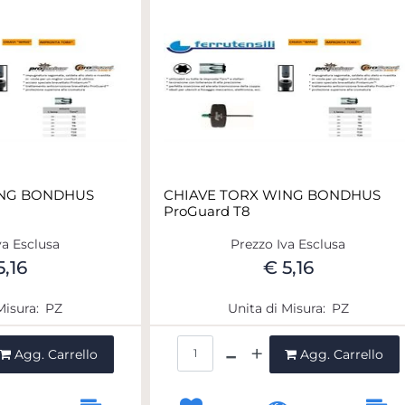
ING BONDHUS
CHIAVE TORX WING BONDHUS
ProGuard T8
va Esclusa
Prezzo Iva Esclusa
5,16
€ 5,16
Misura:
PZ
Unita di Misura:
PZ
ntità
Quantità
Agg. Carrello
Agg. Carrello