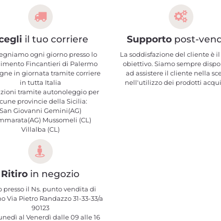
cegli
il tuo corriere
Supporto
post-vend
egniamo ogni giorno presso lo
La soddisfazione del cliente è il
limento Fincantieri di Palermo
obiettivo. Siamo sempre dispo
ne in giornata tramite corriere
ad assistere il cliente nella sc
in tutta Italia
nell'utilizzo dei prodotti acqui
zioni tramite autonoleggio per
cune provincie della Sicilia:
San Giovanni Gemini(AG)
mmarata(AG) Mussomeli (CL)
Villalba (CL)
Ritiro
in negozio
o presso il Ns. punto vendita di
o Via Pietro Randazzo 31-33-33/a
90123
nedì al Venerdì dalle 09 alle 16