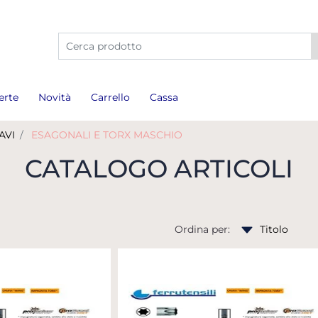
La modifica di un filtro aggiorna automaticamente gli a
erte
Novità
Carrello
Cassa
AVI
ESAGONALI E TORX MASCHIO
CATALOGO ARTICOLI
Ordina per: