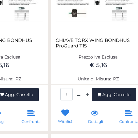
ING BONDHUS
CHIAVE TORX WING BONDHUS
ProGuard T15
va Esclusa
Prezzo Iva Esclusa
5,16
€ 5,16
Misura:
PZ
Unita di Misura:
PZ
ntità
Quantità
Agg. Carrello
Agg. Carrello
Wishlist
gli
Confronta
Dettagli
Confront