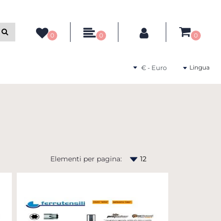
ltri filtri disponibili.
0
0
0
Seleziona una valuta
Lingua
Elementi per pagina: