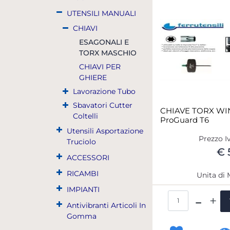
UTENSILI MANUALI
CHIAVI
ESAGONALI E
TORX MASCHIO
CHIAVI PER
GHIERE
Lavorazione Tubo
Sbavatori Cutter
CHIAVE TORX W
Coltelli
ProGuard T6
Utensili Asportazione
Prezzo I
Truciolo
€ 
ACCESSORI
RICAMBI
Unita di 
IMPIANTI
Qua
Antivibranti Articoli In
Gomma