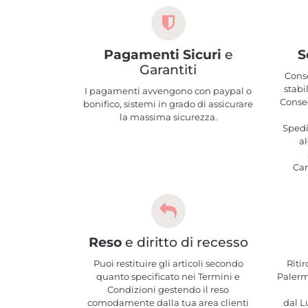
Pagamenti Sicuri
e
S
Garantiti
Cons
stabi
I pagamenti avvengono con paypal o
Conseg
bonifico, sistemi in grado di assicurare
la massima sicurezza.
Spedi
al
Ca
Reso
e diritto di recesso
Puoi restituire gli articoli secondo
Ritir
quanto specificato nei Termini e
Palerm
Condizioni gestendo il reso
comodamente dalla tua area clienti
dal Lu