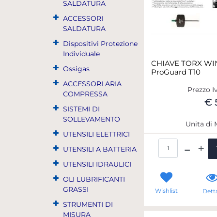
SALDATURA
ACCESSORI
SALDATURA
Dispositivi Protezione
Individuale
CHIAVE TORX W
Ossigas
ProGuard T10
ACCESSORI ARIA
Prezzo I
COMPRESSA
€ 
SISTEMI DI
SOLLEVAMENTO
Unita di 
UTENSILI ELETTRICI
Qua
UTENSILI A BATTERIA
UTENSILI IDRAULICI
OLI LUBRIFICANTI
GRASSI
Wishlist
Detta
STRUMENTI DI
MISURA