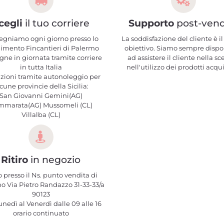
cegli
il tuo corriere
Supporto
post-vend
egniamo ogni giorno presso lo
La soddisfazione del cliente è il
limento Fincantieri di Palermo
obiettivo. Siamo sempre dispo
ne in giornata tramite corriere
ad assistere il cliente nella sc
in tutta Italia
nell'utilizzo dei prodotti acqui
zioni tramite autonoleggio per
cune provincie della Sicilia:
San Giovanni Gemini(AG)
mmarata(AG) Mussomeli (CL)
Villalba (CL)
Ritiro
in negozio
o presso il Ns. punto vendita di
o Via Pietro Randazzo 31-33-33/a
90123
nedì al Venerdì dalle 09 alle 16
orario continuato