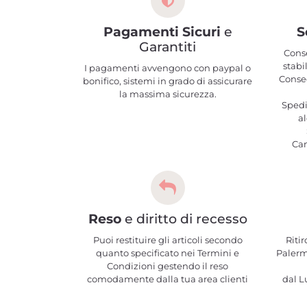
Pagamenti Sicuri
e
S
Garantiti
Cons
stabi
I pagamenti avvengono con paypal o
Conseg
bonifico, sistemi in grado di assicurare
la massima sicurezza.
Spedi
al
Ca
Reso
e diritto di recesso
Puoi restituire gli articoli secondo
Ritir
quanto specificato nei Termini e
Palerm
Condizioni gestendo il reso
comodamente dalla tua area clienti
dal Lu