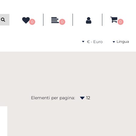
ltri filtri disponibili.
0
0
0
Seleziona una valuta
Lingua
Elementi per pagina: