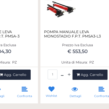
 LEVA
POMPA MANUALE LEVA
T. PMSA-3
MONOSTADIO F.P.T. PMSA3-L3
va Esclusa
Prezzo Iva Esclusa
84,30
€ 553,50
Misura:
PZ
Unita di Misura:
PZ
ntità
Quantità
Agg. Carrello
Agg. Carrello
Wishlist
gli
Confronta
Dettagli
Confront