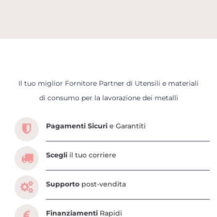
Il tuo miglior Fornitore Partner di Utensili e materiali
Scopri tutti i servizi che ti abbiamo dedicato
di consumo per la lavorazione dei metalli
Pagamenti Sicuri
e Garantiti
Scegli
il tuo corriere
Supporto
post-vendita
Finanziamenti
Rapidi