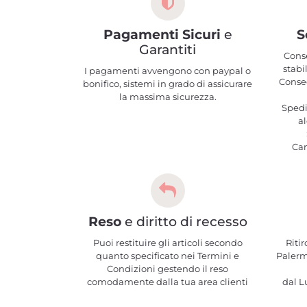
Pagamenti Sicuri
e
S
Garantiti
Cons
stabi
I pagamenti avvengono con paypal o
Conseg
bonifico, sistemi in grado di assicurare
la massima sicurezza.
Spedi
al
Ca
Reso
e diritto di recesso
Puoi restituire gli articoli secondo
Ritir
quanto specificato nei Termini e
Palerm
Condizioni gestendo il reso
comodamente dalla tua area clienti
dal Lu