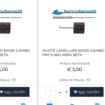
RI 60X30 GAMBO
RUOTE LAMELLARI 60X30 GAMBO
BETA
MM. 6 A60 ABRA BETA
va Esclusa
Prezzo Iva Esclusa
3,00
€ 3,00
Misura:
PZ
Unita di Misura:
PZ
ntità
Quantità
Agg. Carrello
Agg. Carrello