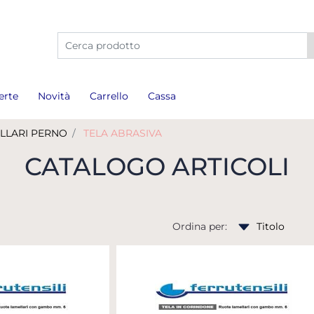
La modifica di un filtro aggiorna automaticamente gli a
erte
Novità
Carrello
Cassa
LLARI PERNO
TELA ABRASIVA
CATALOGO ARTICOLI
Ordina per: