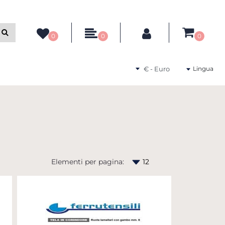
ltri filtri disponibili.
0
0
0
Seleziona una valuta
Lingua
Elementi per pagina: