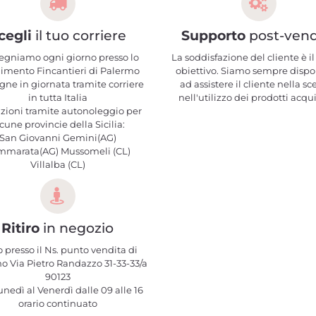
cegli
il tuo corriere
Supporto
post-vend
egniamo ogni giorno presso lo
La soddisfazione del cliente è il
limento Fincantieri di Palermo
obiettivo. Siamo sempre dispo
ne in giornata tramite corriere
ad assistere il cliente nella sc
in tutta Italia
nell'utilizzo dei prodotti acqui
zioni tramite autonoleggio per
cune provincie della Sicilia:
San Giovanni Gemini(AG)
mmarata(AG) Mussomeli (CL)
Villalba (CL)
Ritiro
in negozio
o presso il Ns. punto vendita di
o Via Pietro Randazzo 31-33-33/a
90123
nedì al Venerdì dalle 09 alle 16
orario continuato