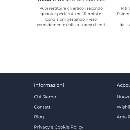
Puoi restituire gli articoli secondo
Ritir
quanto specificato nei Termini e
Palerm
Condizioni gestendo il reso
comodamente dalla tua area clienti
dal Lu
Informazioni
Acco
Chi Siamo
Nuovo
Contatti
Wishli
Blog
Area 
Privacy e Cookie Policy