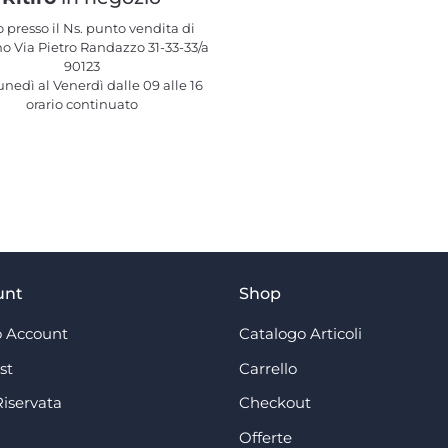
o presso il Ns. punto vendita di
o Via Pietro Randazzo 31-33-33/a
90123
nedì al Venerdì dalle 09 alle 16
orario continuato
unt
Shop
 Account
Catalogo Articoli
st
Carrello
Riservata
Checkout
Offerte