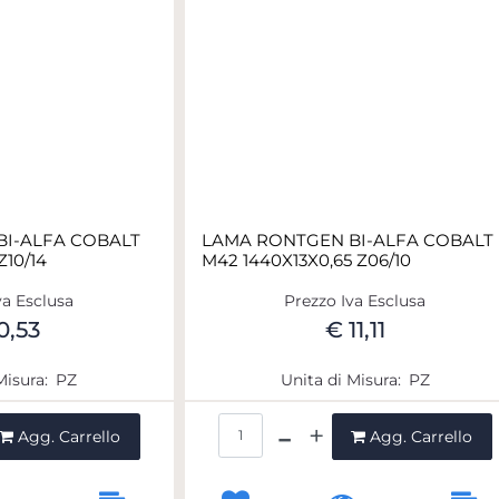
I-ALFA COBALT
LAMA RONTGEN BI-ALFA COBALT
Z10/14
M42 1440X13X0,65 Z06/10
va Esclusa
Prezzo Iva Esclusa
0,53
€ 11,11
Misura:
PZ
Unita di Misura:
PZ
ntità
Quantità
Agg. Carrello
Agg. Carrello