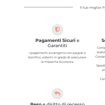
Il tuo miglior 
Pagamenti Sicuri
e
S
Garantiti
Cons
stabi
I pagamenti avvengono con paypal o
Conseg
bonifico, sistemi in grado di assicurare
la massima sicurezza.
Spedi
al
Ca
Reso
e diritto di recesso