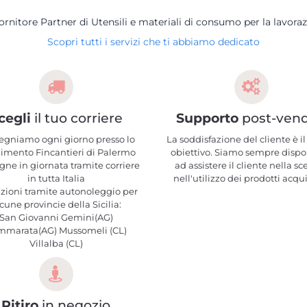
Fornitore Partner di Utensili e materiali di consumo per la lavoraz
Scopri tutti i servizi che ti abbiamo dedicato
cegli
il tuo corriere
Supporto
post-vend
egniamo ogni giorno presso lo
La soddisfazione del cliente è il
limento Fincantieri di Palermo
obiettivo. Siamo sempre dispo
ne in giornata tramite corriere
ad assistere il cliente nella sc
in tutta Italia
nell'utilizzo dei prodotti acqui
zioni tramite autonoleggio per
cune provincie della Sicilia:
San Giovanni Gemini(AG)
mmarata(AG) Mussomeli (CL)
Villalba (CL)
Ritiro
in negozio