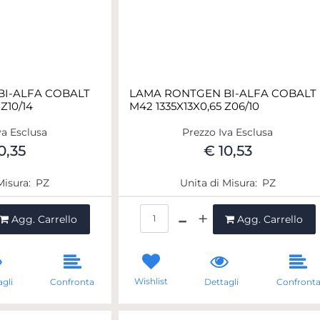
I-ALFA COBALT
LAMA RONTGEN BI-ALFA COBALT
Z10/14
M42 1335X13X0,65 Z06/10
va Esclusa
Prezzo Iva Esclusa
0,35
€ 10,53
Misura:
PZ
Unita di Misura:
PZ
ntità
Quantità
Agg. Carrello
Agg. Carrello
Wishlist
gli
Confronta
Dettagli
Confront