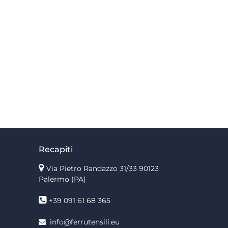
Recapiti
Via Pietro Randazzo 31/33 90123
Palermo
(PA)
+39 091 61 68 365
info@ferrutensili.eu