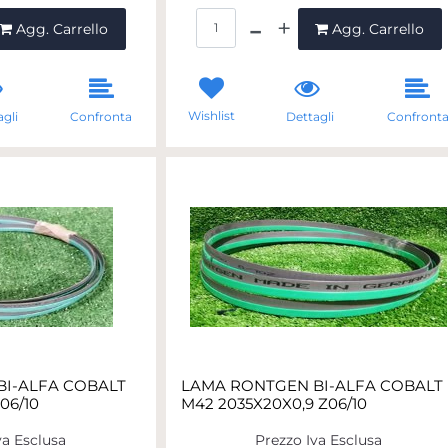
ntità
Quantità
Agg. Carrello
Agg. Carrello
Wishlist
gli
Confronta
Dettagli
Confront
I-ALFA COBALT
LAMA RONTGEN BI-ALFA COBALT
06/10
M42 2035X20X0,9 Z06/10
va Esclusa
Prezzo Iva Esclusa