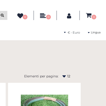
ltri filtri disponibili.
0
0
0
Seleziona una valuta
Lingua
Elementi per pagina: