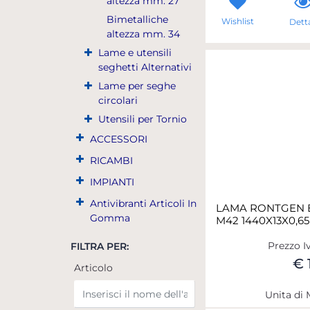
altezza mm. 27
Bimetalliche
Wishlist
Detta
altezza mm. 34
Lame e utensili
seghetti Alternativi
Lame per seghe
circolari
Utensili per Tornio
ACCESSORI
RICAMBI
IMPIANTI
Antivibranti Articoli In
LAMA RONTGEN B
Gomma
M42 1440X13X0,65 
Prezzo I
FILTRA PER:
€ 1
Articolo
Unita di 