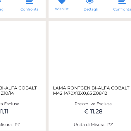
Wishlist
gli
Confronta
Dettagli
Confront
I-ALFA COBALT
LAMA RONTGEN BI-ALFA COBALT
Z10/14
M42 1470X13X0,65 Z08/12
va Esclusa
Prezzo Iva Esclusa
1,11
€ 11,28
Misura:
PZ
Unita di Misura:
PZ