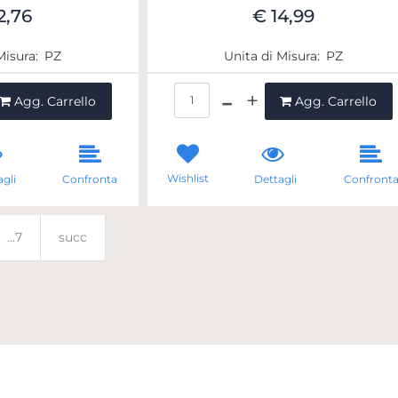
2,76
€ 14,99
Misura:
PZ
Unita di Misura:
PZ
ntità
Quantità
Agg. Carrello
Agg. Carrello
Wishlist
gli
Confronta
Dettagli
Confront
...7
succ