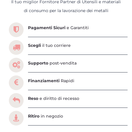
Il tuo miglior Fornitore Partner di Utensili e materiali
Scopri tutti i servizi che ti abbiamo dedicato
di consumo per la lavorazione dei metalli
Pagamenti Sicuri
e Garantiti
Scegli
il tuo corriere
Supporto
post-vendita
Finanziamenti
Rapidi
Reso
e diritto di recesso
Ritiro
in negozio