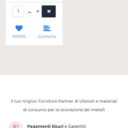
Quantità
Wishlist
Confronta
Il tuo miglior Fornitore Partner di Utensili e materiali
Scopri tutti i servizi che ti abbiamo dedicato
di consumo per la lavorazione dei metalli
Pagamenti Sicuri
e Garantiti