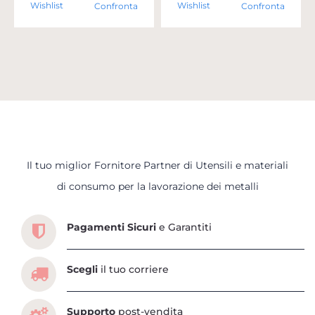
Wishlist
Wishlist
Confronta
Confronta
Il tuo miglior Fornitore Partner di Utensili e materiali
Scopri tutti i servizi che ti abbiamo dedicato
di consumo per la lavorazione dei metalli
Pagamenti Sicuri
e Garantiti
Scegli
il tuo corriere
Supporto
post-vendita