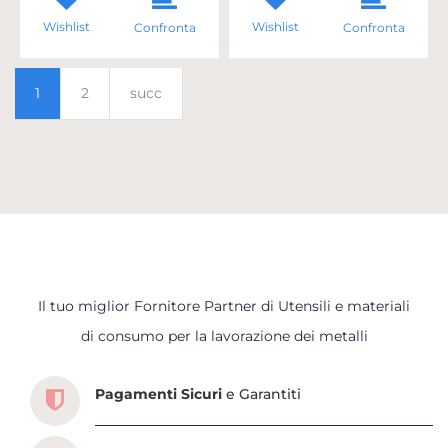
Wishlist
Wishlist
Confronta
Confronta
1
2
succ
Il tuo miglior Fornitore Partner di Utensili e materiali
Scopri tutti i servizi che ti abbiamo dedicato
di consumo per la lavorazione dei metalli
Pagamenti Sicuri
e Garantiti