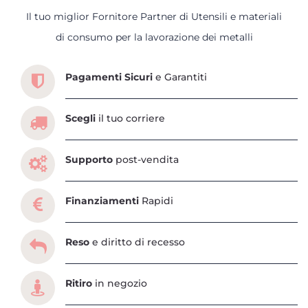
Il tuo miglior Fornitore Partner di Utensili e materiali
Scopri tutti i servizi che ti abbiamo dedicato
di consumo per la lavorazione dei metalli
Pagamenti Sicuri
e Garantiti
Scegli
il tuo corriere
Supporto
post-vendita
Finanziamenti
Rapidi
Reso
e diritto di recesso
Ritiro
in negozio