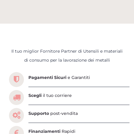
Il tuo miglior Fornitore Partner di Utensili e materiali
Scopri tutti i servizi che ti abbiamo dedicato
di consumo per la lavorazione dei metalli
Pagamenti Sicuri
e Garantiti
Scegli
il tuo corriere
Supporto
post-vendita
Finanziamenti
Rapidi