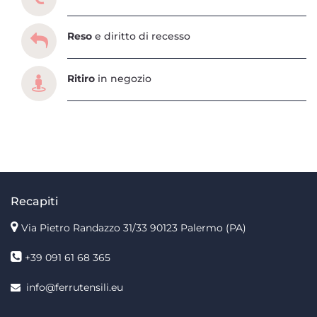
Reso
e diritto di recesso
Ritiro
in negozio
Recapiti
Via Pietro Randazzo 31/33 90123 Palermo
(PA)
+39 091 61 68 365
info@ferrutensili.eu